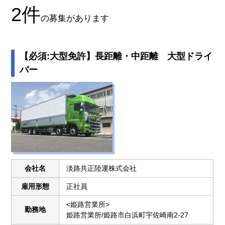
2
件
の募集があります
【必須:大型免許】長距離・中距離 大型ドライ
バー
会社名
淡路共正陸運株式会社
雇用形態
正社員
<姫路営業所>
勤務地
姫路営業所/姫路市白浜町宇佐崎南2-27