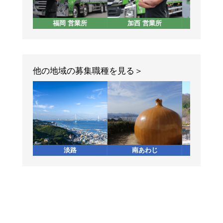
福岡 営業所
加西 営業所
東京 
他の地域の募集職種を見る
淡路
南あわじ
加