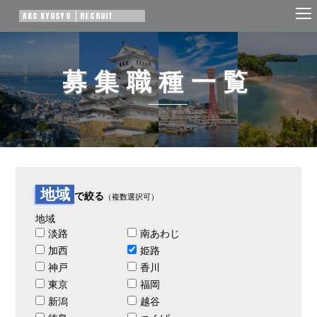
AKC KYOSYO
RECRUIT
募集職種一覧
地域
で絞る
（複数選択可）
地域
淡路
南あわじ
加西
姫路
神戸
香川
東京
福岡
新潟
越谷