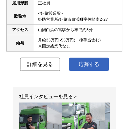
雇用形態
正社員
<姫路営業所>
勤務地
姫路営業所/姫路市白浜町宇佐崎南2-27
アクセス
山陽白浜の宮駅から車で約5分
月給35万円~55万円(一律手当含む)
給与
※固定残業代なし
詳細を見る
応募する
社員インタビューを見る