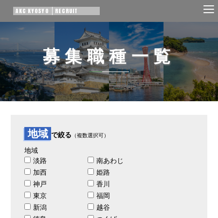
AKC KYOSYO
RECRUIT
募集職種一覧
地域
で絞る
（複数選択可）
地域
淡路
南あわじ
加西
姫路
神戸
香川
東京
福岡
新潟
越谷