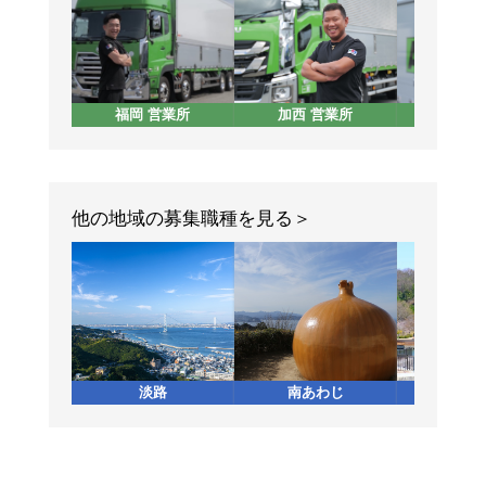
福岡 営業所
加西 営業所
東京 
他の地域の募集職種を見る
淡路
南あわじ
加