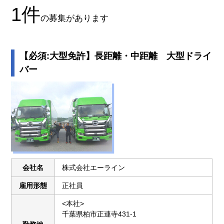
1
件
の募集があります
【必須:大型免許】長距離・中距離 大型ドライ
バー
会社名
株式会社エーライン
雇用形態
正社員
<本社>
千葉県柏市正連寺431-1