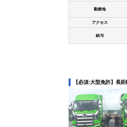
勤務地
アクセス
給与
【必須:大型免許】長