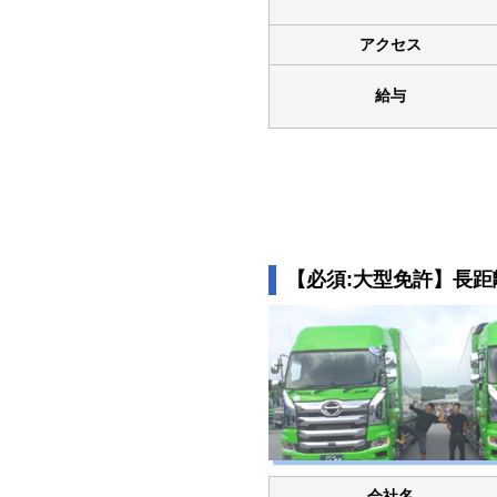
アクセス
給与
【必須:大型免許】長
会社名