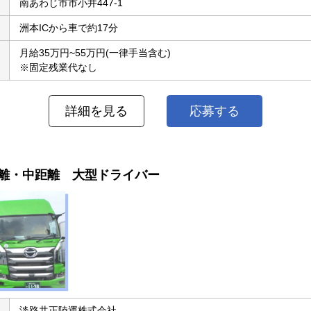
南あわじ市市小井447-1
洲本ICから車で約17分
月給35万円~55万円(一律手当含む)
※固定残業代なし
詳細を見る
応募する
距離・中距離 大型ドライバー
淡路共正陸運株式会社