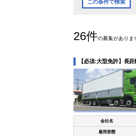
26
件
の募集がありま
【必須:大型免許】長
会社名
雇用形態