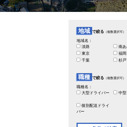
地域
で絞る
（複数選択可）
地域名：
淡路
南あ
東京
福岡
千葉
杉戸
職種
で絞る
（複数選択可）
職種名：
大型ドライバー
中型
個別配送ドライ
バー