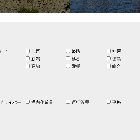
わじ
加西
姫路
神戸
新潟
越谷
徳島
高知
愛媛
仙台
ドライバー
構内作業員
運行管理
事務