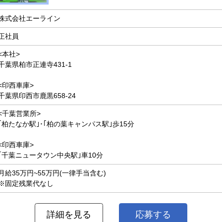
株式会社エーライン
正社員
<本社>
千葉県柏市正連寺431-1
<印西車庫>
千葉県印西市鹿黒658-24
<千葉営業所>
｢柏たなか駅｣･｢柏の葉キャンパス駅｣歩15分
<印西車庫>
｢千葉ニュータウン中央駅｣車10分
月給35万円~55万円(一律手当含む)
※固定残業代なし
詳細を見る
応募する