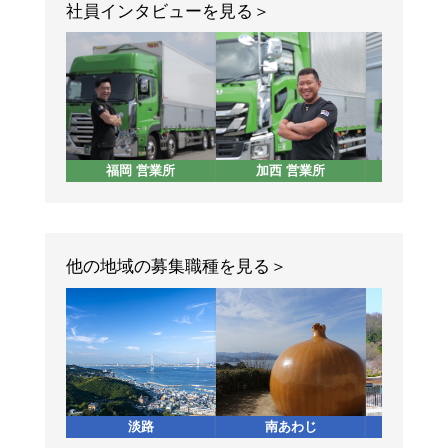
社員インタビューを見る
福岡 営業所
加西 営業所
東京 
他の地域の募集職種を見る
淡路
南あわじ
加