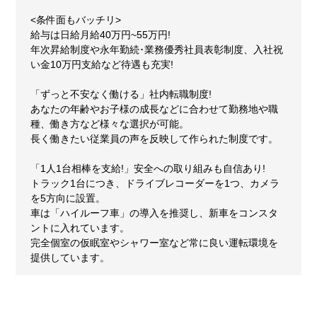
<条件面もバッチリ>
給与は日給月給40万円~55万円!
年次昇給制度や永年勤続･業務優秀社員表彰制度、入社祝
い金10万円支給など待遇も充実!
「ずっと不安なく働ける」社内転職制度!
あなたの年齢やお子様の成長などに合わせて勤務地や職
種、働き方など様々な選択が可能。
長く働きたい従業員の声を反映して作られた制度です。
「1人1台相棒を支給!」安全への取り組みも自信あり!
トラック1台につき、ドライブレコーダーを1つ、カメラ
を5方向に設置。
車は「ハイルーフ車」の導入を推奨し、新車をコンスタ
ントに入れています。
完全個室の仮眠室やシャワー室など常に良い運転環境を
提供しています。