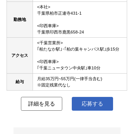
<本社>
千葉県柏市正連寺431-1
勤務地
<印西車庫>
千葉県印西市鹿黒658-24
<千葉営業所>
｢柏たなか駅｣･｢柏の葉キャンパス駅｣歩15分
アクセス
<印西車庫>
｢千葉ニュータウン中央駅｣車10分
月給35万円~55万円(一律手当含む)
給与
※固定残業代なし
詳細を見る
応募する