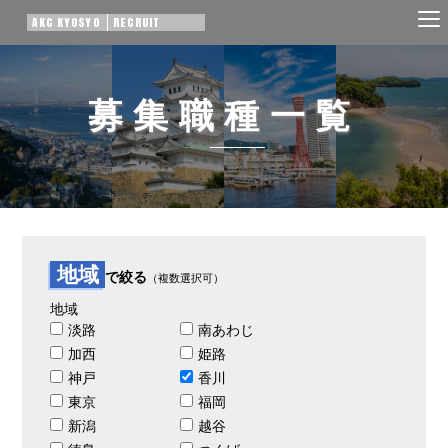
AKC KYOSYO
RECRUIT
募集職種一覧
地域
で絞る
（複数選択可）
地域
淡路
南あわじ
加西
姫路
神戸
香川
東京
福岡
新潟
越谷