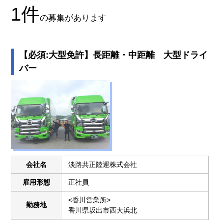
1
件
の募集があります
【必須:大型免許】長距離・中距離 大型ドライ
バー
会社名
淡路共正陸運株式会社
雇用形態
正社員
<香川営業所>
勤務地
香川県坂出市西大浜北