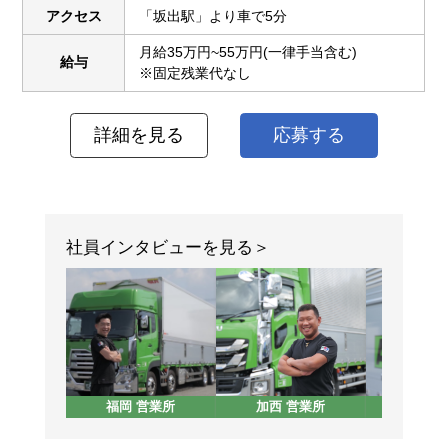
アクセス
「坂出駅」より車で5分
月給35万円~55万円(一律手当含む)
給与
※固定残業代なし
詳細を見る
応募する
社員インタビューを見る
福岡 営業所
加西 営業所
東京 