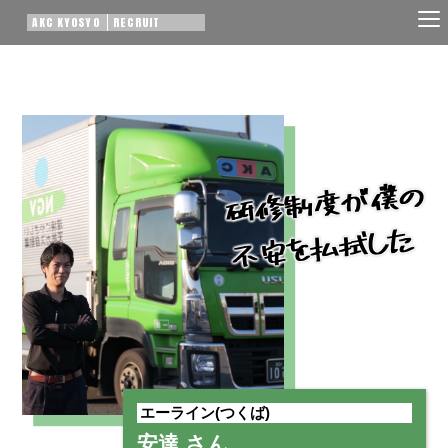
AKC KYOSYO
RECRUIT
研修制度が僕の
不安を払拭した
エーライン(つくば)
安達 さん