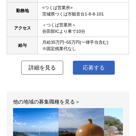
<つくば営業所>
勤務地
茨城県つくば市観音台1-8-8-101
＜つくば営業所＞
アクセス
谷田部ICより車で10分
月給35万円~55万円(一律手当含む)
給与
※固定残業代なし
詳細を見る
応募する
他の地域の募集職種を見る