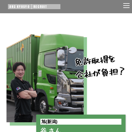
AKC KYOSYO
RECRUIT
免許取得を
会社が負担？
旭(新潟)
谷 さん