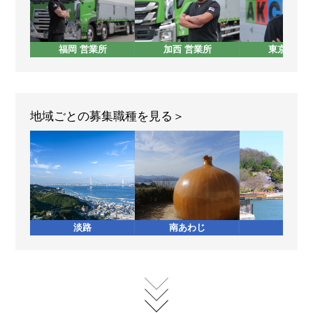
福岡 営業所
加西 営業所
東京 営業
地域ごとの募集職種を見る
淡路
南あわじ
加西