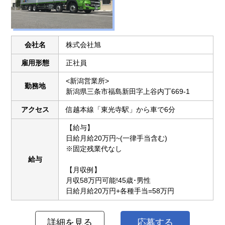
会社名
株式会社旭
雇用形態
正社員
<新潟営業所>
勤務地
新潟県三条市福島新田字上谷内丁669-1
アクセス
信越本線「東光寺駅」から車で6分
【給与】
日給月給20万円~(一律手当含む)
※固定残業代なし
給与
【月収例】
月収58万円可能!45歳･男性
日給月給20万円+各種手当=58万円
詳細を見る
応募する