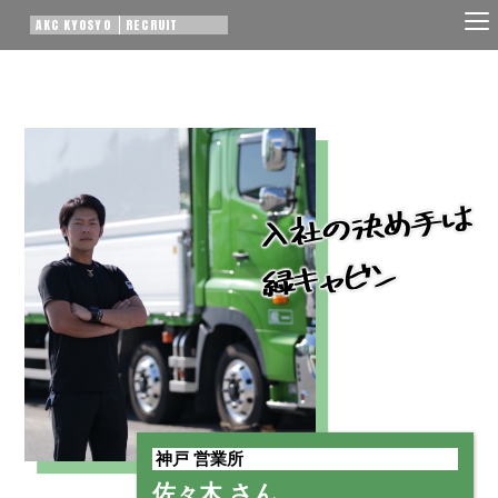
AKC KYOSYO
RECRUIT
入社の決め手は
緑キャビン
神戸 営業所
佐々木 さん