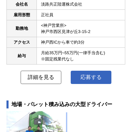
会社名
淡路共正陸運株式会社
雇用形態
正社員
<神戸営業所>
勤務地
神戸市西区見津が丘3-15-2
アクセス
神戸西ICから車で約3分
月給35万円~55万円(一律手当含む)
給与
※固定残業代なし
詳細を見る
応募する
地場・パレット積み込みの大型ドライバー