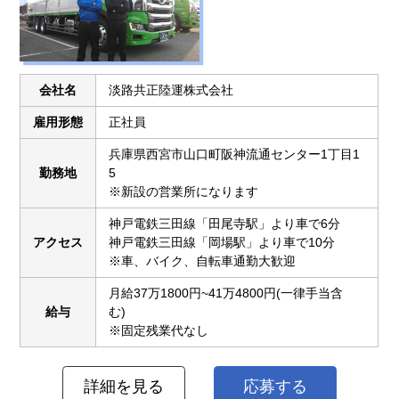
会社名
淡路共正陸運株式会社
雇用形態
正社員
兵庫県西宮市山口町阪神流通センター1丁目1
勤務地
5
※新設の営業所になります
神戸電鉄三田線「田尾寺駅」より車で6分
アクセス
神戸電鉄三田線「岡場駅」より車で10分
※車、バイク、自転車通勤大歓迎
月給37万1800円~41万4800円(一律手当含
給与
む)
※固定残業代なし
詳細を見る
応募する