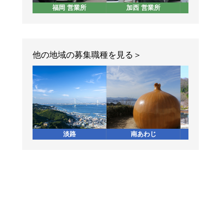
福岡 営業所
加西 営業所
東京 
他の地域の募集職種を見る
淡路
南あわじ
加