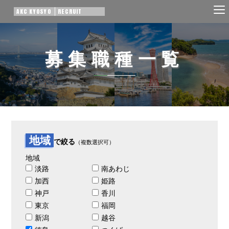
AKC KYOSYO
RECRUIT
募集職種一覧
地域
で絞る
（複数選択可）
地域
淡路
南あわじ
加西
姫路
神戸
香川
東京
福岡
新潟
越谷