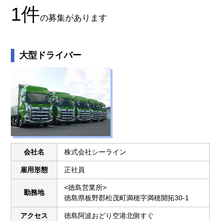
1
件
の募集があります
大型ドライバー
会社名
株式会社シーライン
雇用形態
正社員
<徳島営業所>
勤務地
徳島県板野郡松茂町満穂字満穂開拓30-1
アクセス
徳島阿波おどり空港北側すぐ